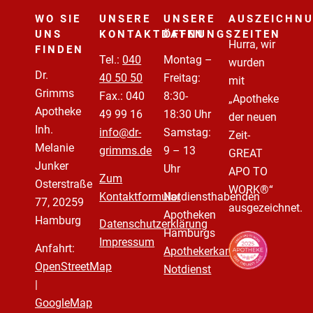
WO SIE
UNSERE
UNSERE
AUSZEICHN
UNS
KONTAKTDATEN
ÖFFNUNGSZEITEN
Hurra, wir
FINDEN
Tel.:
040
Montag –
wurden
Dr.
40 50 50
Freitag:
mit
Grimms
Fax.: 040
8:30-
„Apotheke
Apotheke
49 99 16
18:30 Uhr
der neuen
Inh.
info@dr-
Samstag:
Zeit-
Melanie
grimms.de
9 – 13
GREAT
Junker
Uhr
APO TO
Zum
Osterstraße
WORK®“
Kontaktformular
Notdiensthabenden
77, 20259
ausgezeichnet.
Apotheken
Hamburg
Datenschutzerklärung
Hamburgs
Impressum
Anfahrt:
Apothekerkammer
OpenStreetMap
Notdienst
|
GoogleMap